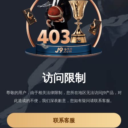
访问限制
尊敬的用户，由于相关法律限制，您所在地区无法访问J9产品，对
此造成的不便，我们深表歉意，您如有疑问请联系客服。
联系客服