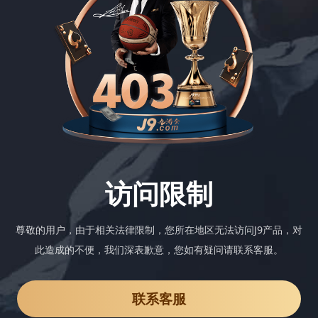
访问限制
尊敬的用户，由于相关法律限制，您所在地区无法访问J9产品，对
此造成的不便，我们深表歉意，您如有疑问请联系客服。
联系客服