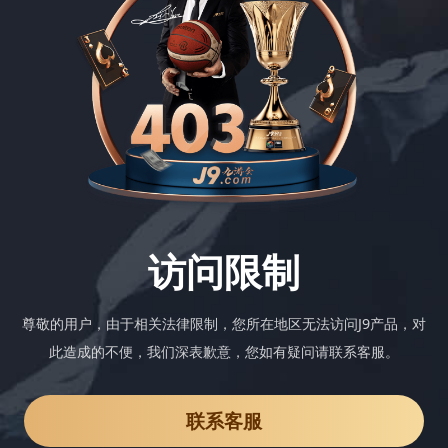
访问限制
尊敬的用户，由于相关法律限制，您所在地区无法访问J9产品，对
此造成的不便，我们深表歉意，您如有疑问请联系客服。
联系客服