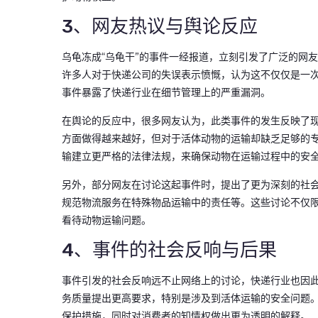
3、网友热议与舆论反应
乌龟冻成“乌龟干”的事件一经报道，立刻引发了广泛的网
许多人对于快递公司的失误表示愤慨，认为这不仅仅是一
事件暴露了快递行业在细节管理上的严重漏洞。
在舆论的反应中，很多网友认为，此类事件的发生反映了
方面做得越来越好，但对于活体动物的运输却缺乏足够的
输建立更严格的法律法规，来确保动物在运输过程中的安
另外，部分网友在讨论这起事件时，提出了更为深刻的社
规范物流服务在特殊物品运输中的责任等。这些讨论不仅
看待动物运输问题。
4、事件的社会反响与后果
事件引发的社会反响远不止网络上的讨论，快递行业也因
务质量提出更高要求，特别是涉及到活体运输的安全问题
保护措施，同时对消费者的知情权做出更为透明的解释。