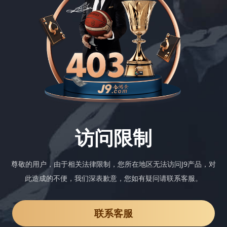
访问限制
尊敬的用户，由于相关法律限制，您所在地区无法访问J9产品，对
此造成的不便，我们深表歉意，您如有疑问请联系客服。
联系客服